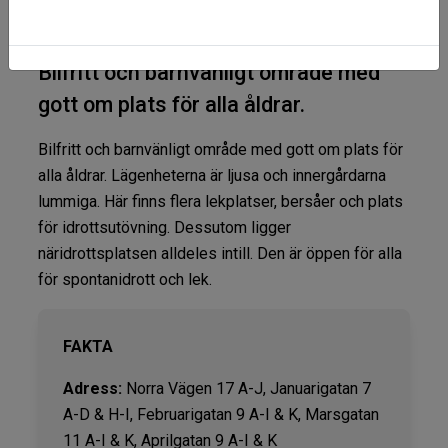
Bilfritt och barnvänligt område med
gott om plats för alla åldrar.
Bilfritt och barnvänligt område med gott om plats för
alla åldrar. Lägenheterna är ljusa och innergårdarna
lummiga. Här finns flera lekplatser, bersåer och plats
för idrottsutövning. Dessutom ligger
näridrottsplatsen alldeles intill. Den är öppen för alla
för spontanidrott och lek.
FAKTA
Adress:
Norra Vägen 17 A-J, Januarigatan 7
A-D & H-I, Februarigatan 9 A-I & K, Marsgatan
11 A-I & K, Aprilgatan 9 A-I & K