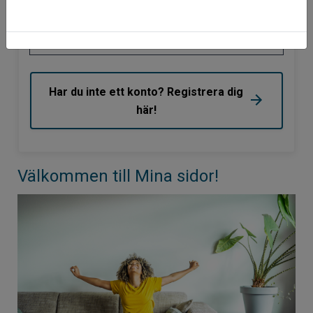
Mobilt BankId på annan enhet
Har du inte ett konto? Registrera dig
här!
Välkommen till Mina sidor!