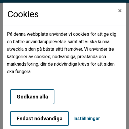
×
Cookies
På denna webbplats använder vi cookies för att ge dig
en bättre användarupplevelse samt att vi ska kunna
Hem
Lediga Lokaler
Kommunhuset
utveckla sidan på bästa sätt framöver. Vi använder tre
kategorier av cookies; nödvändiga, prestanda och
Kommunhuset
marknadsföring, där de nödvändiga krävs för att sidan
ska fungera.
Centrumgatan, 105 kvm
Lokal på ca 105 kvm med fönster och
Godkänn alla
entré mot Centrumgatan.
3 kontorsrum, konferens/pausrum, toalett och
Endast nödvändiga
Inställningar
städutrymme. Lokalen ligger i Kommunhset i centrala