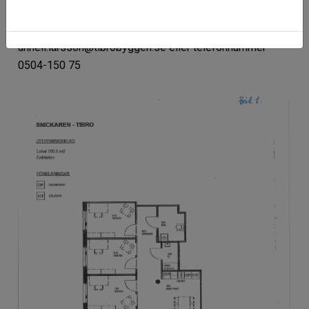
Tibro. Ledig 1 mars 2026.
För mer information kontakta Anneli på
anneli.larsson@tibrobyggen.se eller telefonnummer
0504-150 75