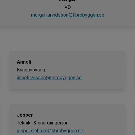
VD
morgan.arvidsson@tibrobyggen.se
Anneli
Kundansvarig
anneli.larsson@tibrobyggen.se
Jesper
Teknik- & energiingenjör
jesper.sjoholm@tibrobyggen.se