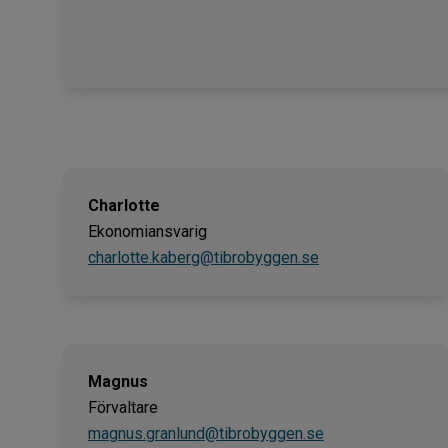
Charlotte
Ekonomiansvarig
charlotte.kaberg@tibrobyggen.se
Magnus
Förvaltare
magnus.granlund@tibrobyggen.se