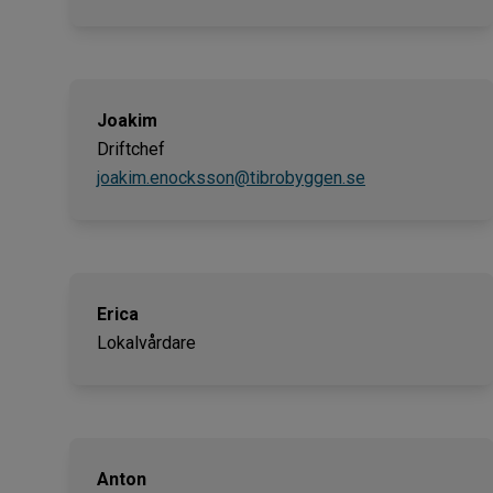
Joakim
Driftchef
joakim.enocksson@tibrobyggen.se
Erica
Lokalvårdare
Anton