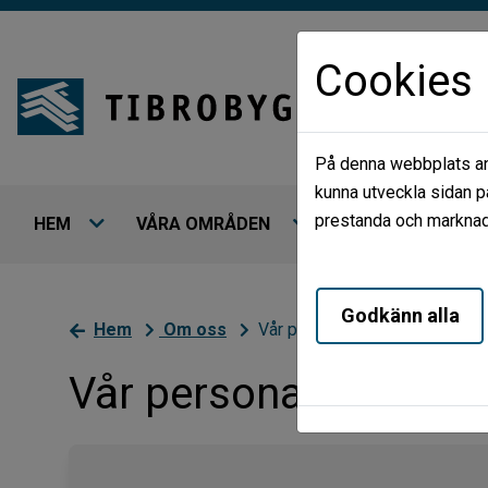
Cookies
På denna webbplats anv
kunna utveckla sidan p
prestanda och marknads
HEM
VÅRA OMRÅDEN
LEDIGT JUST NU
Godkänn alla
Hem
Om oss
Vår personal
Vår personal