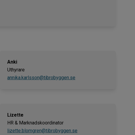
Anki
Uthyrare
annika.karlsson@tibrobyggen.se
Lizette
HR & Marknadskoordinator
lizette.blomgren@tibrobyggen.se