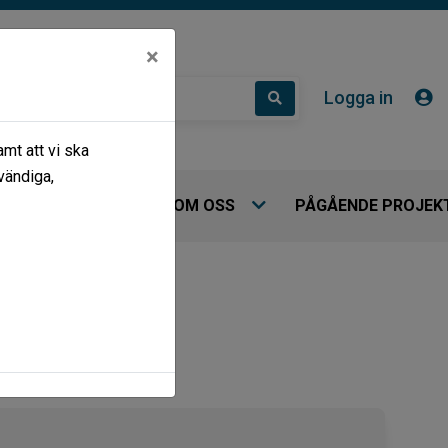
×
Logga in
mt att vi ska
vändiga,
 HYRESGÄSTER
OM OSS
PÅGÅENDE PROJEK