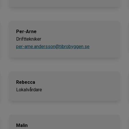
Per-Arne
Drifttekniker
per-arne.andersson@tibrobyggen.se
Rebecca
Lokalvårdare
Malin