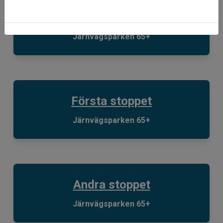
Kameravy - följ bygget
Järnvägsparken 65+
Första stoppet
Järnvägsparken 65+
Andra stoppet
Järnvägsparken 65+