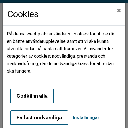
×
Cookies
På denna webbplats använder vi cookies för att ge dig
en bättre användarupplevelse samt att vi ska kunna
Hem
Pågående projekt
utveckla sidan på bästa sätt framöver. Vi använder tre
kategorier av cookies; nödvändiga, prestanda och
Pågående projekt
marknadsföring, där de nödvändiga krävs för att sidan
ska fungera.
Nu tuffar vi igång!
Godkänn alla
Avgången för Järnvägsparken 65+
Endast nödvändiga
Inställningar