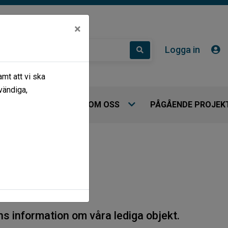
×
Logga in
mt att vi ska
vändiga,
 HYRESGÄSTER
OM OSS
PÅGÅENDE PROJEK
ns information om våra lediga objekt.