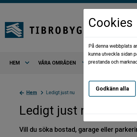
Cookies
På denna webbplats anv
kunna utveckla sidan p
prestanda och marknads
HEM
VÅRA OMRÅDEN
LEDIGT JUST NU
Godkänn alla
Hem
Ledigt just nu
Ledigt just nu
Vill du söka bostad, garage eller parke