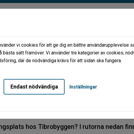
änder vi cookies för att ge dig en bättre användarupplevelse sa
å bästa sätt framöver. Vi använder tre kategorier av cookies; nöd
föring, där de nödvändiga krävs för att sidan ska fungera.
LEDIGA LOKALER
BLI HYRESGÄST
FÖR
Endast nödvändiga
Inställningar
ringsplats hos Tibrobyggen? I rutorna nedan fin