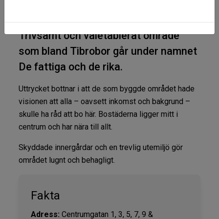
Trivsamt och väletablerat område
som bland Tibrobor går under namnet
De fattiga och de rika.
Uttrycket bottnar i att de som byggde området hade
visionen att alla – oavsett inkomst och bakgrund –
skulle ha råd att bo här. Bostäderna ligger mitt i
centrum och har nära till allt.
Skyddade innergårdar och en trevlig utemiljö gör
området lugnt och behagligt.
Fakta
Adress:
Centrumgatan 1, 3, 5, 7, 9 &