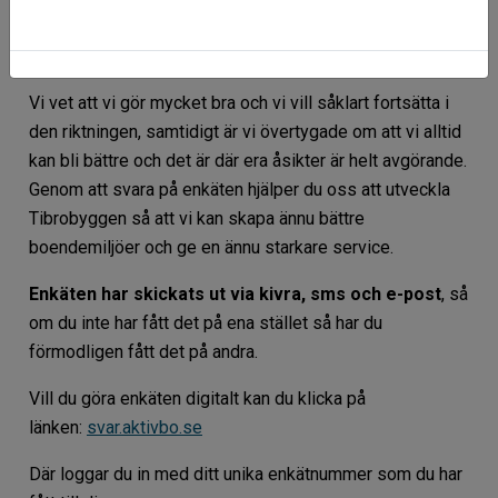
Kundkristallen två år på raken, vilket vi är otroligt stolta
över och det är helt tack vare er!
Vi vet att vi gör mycket bra och vi vill såklart fortsätta i
den riktningen, samtidigt är vi övertygade om att vi alltid
kan bli bättre och det är där era åsikter är helt avgörande.
Genom att svara på enkäten hjälper du oss att utveckla
Tibrobyggen så att vi kan skapa ännu bättre
boendemiljöer och ge en ännu starkare service.
Enkäten har skickats ut via kivra, sms och e-post
, så
om du inte har fått det på ena stället så har du
förmodligen fått det på andra.
Vill du göra enkäten digitalt kan du klicka på
länken:
svar.aktivbo.se
Där
loggar du in med ditt unika enkätnummer som du har