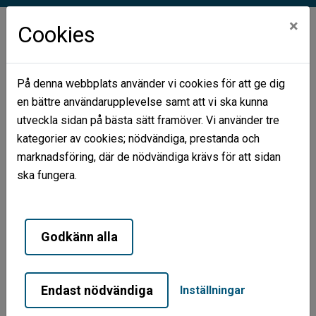
×
Cookies
På denna webbplats använder vi cookies för att ge dig
en bättre användarupplevelse samt att vi ska kunna
Hem
Nyhetsarkiv
Kundenkäten
utveckla sidan på bästa sätt framöver. Vi använder tre
kategorier av cookies; nödvändiga, prestanda och
Kundenkäten
marknadsföring, där de nödvändiga krävs för att sidan
ska fungera.
Hjälp oss ta nästa steg - svara på årets kundenkät!
Nu har årets kundenkät skickats ut till dig som hyresgäst
Godkänn alla
hos oss på Tibrobyggen, i samarbete med AktivBo, och
vi hoppas verkligen att du vill vara med!
Endast nödvändiga
Inställningar
Vi fick väldigt fina resultat sist vi genomförde
undersökningen och har lyckats bli nominerad till