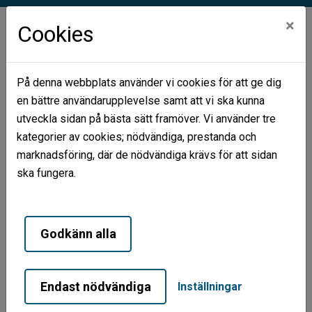
×
Cookies
På denna webbplats använder vi cookies för att ge dig
en bättre användarupplevelse samt att vi ska kunna
Hem
Nyhetsarkiv
utveckla sidan på bästa sätt framöver. Vi använder tre
Justerade hyror från 1 april 2026
kategorier av cookies; nödvändiga, prestanda och
marknadsföring, där de nödvändiga krävs för att sidan
Justerade hyror från 1 april
ska fungera.
2026
Godkänn alla
Justerade hyror från 1 april
Endast nödvändiga
Inställningar
Från 1 april justeras hyrorna i våra