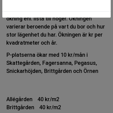
områden. Efter förhandling med
hyresgästföreningen landade vi på
ökning enl. lista till höger. Ökningen
varierar beroende på vart du bor och hur
stor lägenhet du har. Ökningen är kr per
kvadratmeter och år.
P-platserna ökar med 10 kr/mån i
Skattegården, Fagersanna, Pegasus,
Snickarhöjden, Brittgården och Örnen
Allégården 40 kr/m2
Brittgården 40 kr/m2